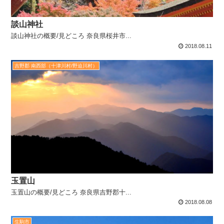
談山神社
談山神社の概要/見どころ 奈良県桜井市...
2018.08.11
吉野郡 南西部（十津川村/野迫川村）
玉置山
玉置山の概要/見どころ 奈良県吉野郡十...
2018.08.08
生駒市