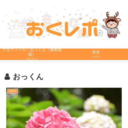
プロフィール：おっくん（奥村政
奈良
哉）
NARA
PROFILE
おっくん
生駒市