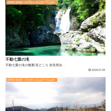
吉野郡 南東部（天川村/上北山村/下北山村）
不動七重の滝
不動七重の滝の概要/見どころ 奈良県吉...
2018.07.03
吉野郡 南東部（天川村/上北山村/下北山村）