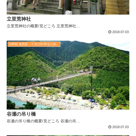
立里荒神社
立里荒神社の概要/見どころ 立里荒神社...
2018.07.03
吉野郡 南西部（十津川村/野迫川村）
谷瀬の吊り橋
谷瀬の吊り橋の概要/見どころ 谷瀬の吊...
2018.07.03