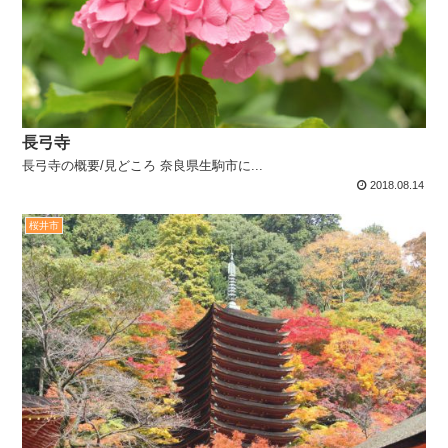
長弓寺
長弓寺の概要/見どころ 奈良県生駒市に...
2018.08.14
桜井市