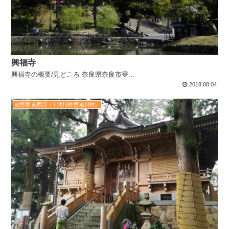
興福寺
興福寺の概要/見どころ 奈良県奈良市登...
2018.08.04
吉野郡 南西部（十津川村/野迫川村）