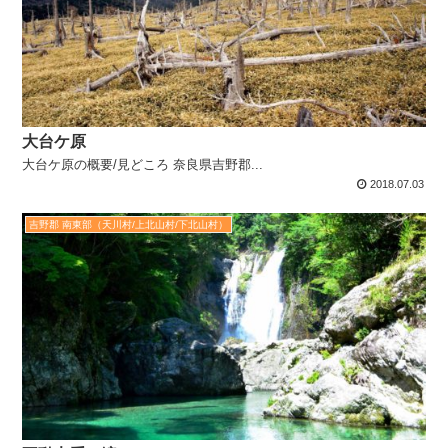
大台ケ原
大台ケ原の概要/見どころ 奈良県吉野郡...
2018.07.03
吉野郡 南東部（天川村/上北山村/下北山村）