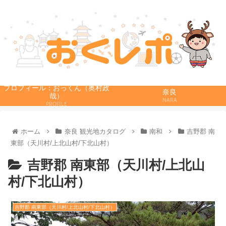
プロフィール：おっくん（奥村政
奈良
哉）
NARA
PROFILE
ホーム
奈良 観光地カタログ
南和
吉野郡 南
東部（天川村/上北山村/下北山村）
吉野郡 南東部（天川村/上北山
村/下北山村）
吉野郡 南東部（天川村/上北山村/下北山村）