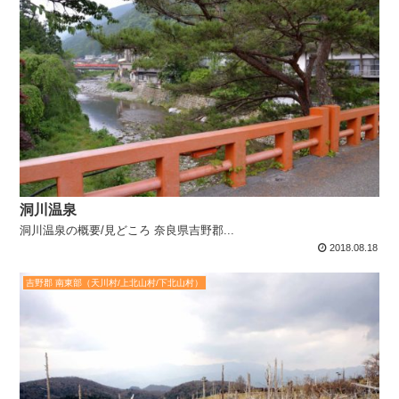
洞川温泉
洞川温泉の概要/見どころ 奈良県吉野郡...
2018.08.18
吉野郡 南東部（天川村/上北山村/下北山村）