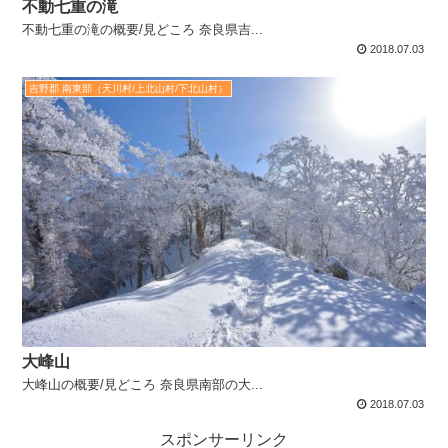
不動七重の滝
不動七重の滝の概要/見どころ 奈良県吉...
2018.07.03
吉野郡 南東部（天川村/上北山村/下北山村）
大峰山
大峰山の概要/見どころ 奈良県南部の大...
2018.07.03
スポンサーリンク