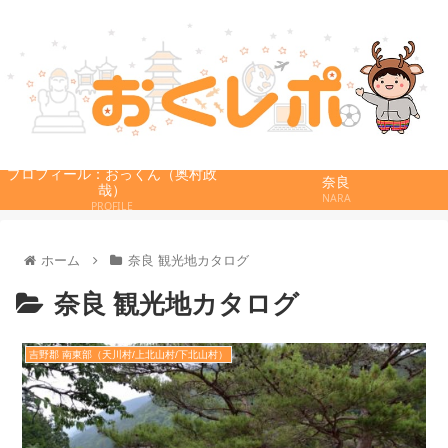
プロフィール：おっくん（奥村政
奈良
哉）
NARA
PROFILE
ホーム
奈良 観光地カタログ
奈良 観光地カタログ
吉野郡 南東部（天川村/上北山村/下北山村）