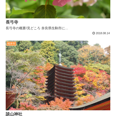
長弓寺
長弓寺の概要/見どころ 奈良県生駒市に...
2018.08.14
桜井市
談山神社