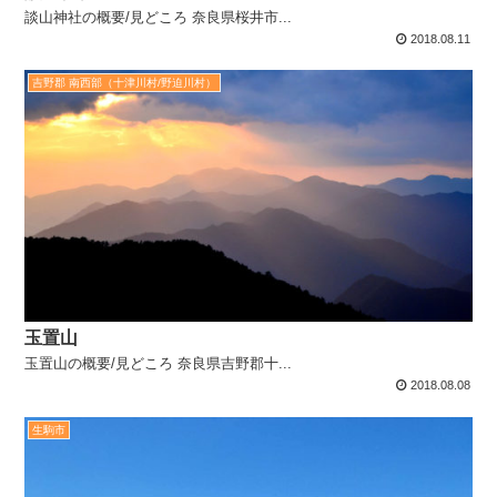
談山神社の概要/見どころ 奈良県桜井市...
2018.08.11
吉野郡 南西部（十津川村/野迫川村）
玉置山
玉置山の概要/見どころ 奈良県吉野郡十...
2018.08.08
生駒市