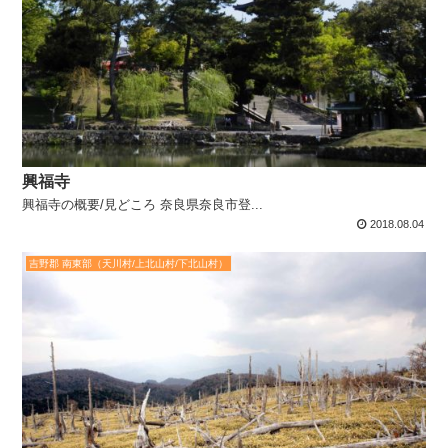
興福寺
興福寺の概要/見どころ 奈良県奈良市登...
2018.08.04
吉野郡 南東部（天川村/上北山村/下北山村）