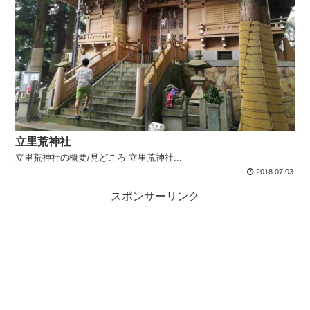
立里荒神社
立里荒神社の概要/見どころ 立里荒神社...
2018.07.03
スポンサーリンク