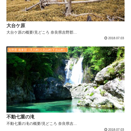
大台ケ原
大台ケ原の概要/見どころ 奈良県吉野郡...
2018.07.03
吉野郡 南東部（天川村/上北山村/下北山村）
不動七重の滝
不動七重の滝の概要/見どころ 奈良県吉...
2018.07.03