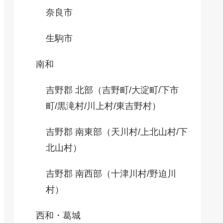
奈良市
生駒市
南和
吉野郡 北部（吉野町/大淀町/下市
町/黒滝村/川上村/東吉野村）
吉野郡 南東部（天川村/上北山村/下
北山村）
吉野郡 南西部（十津川村/野迫川
村）
西和・葛城