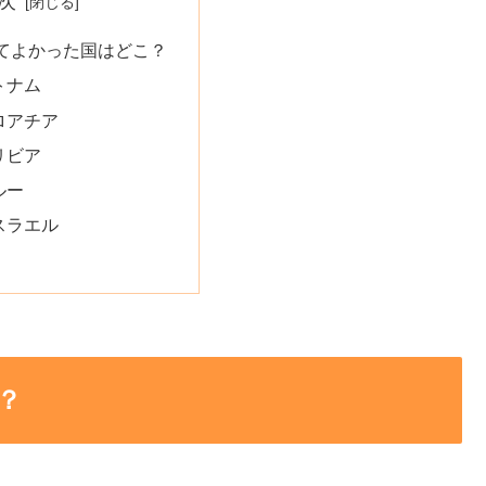
次
てよかった国はどこ？
トナム
ロアチア
リビア
ルー
スラエル
？