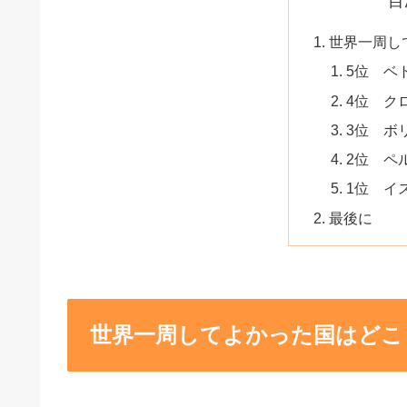
目
世界一周し
5位 ベ
4位 ク
3位 ボ
2位 ペ
1位 イ
最後に
世界一周してよかった国はどこ