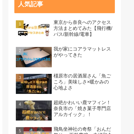
人気記事
東京から奈良へのアクセス
方法まとめてみた【飛行機/
バス/新幹線/電車】
我が家にコアラマットレス
がやってきた
橿原市の居酒屋さん「魚ご
ころ」美味しさ×暖かみの
心地よさ
超絶かわいい鹿マフィン！
奈良市の「焼き菓子専門店
アルカイック」！
飛鳥坐神社の奇祭「おんだ