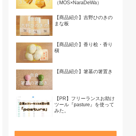
（MOS×NaraDeWa）
【商品紹介】吉野ひのきの
まな板
【商品紹介】香り桧・香り
槇
【商品紹介】箸墓の箸置き
【PR】フリーランスお助け
ツール『pasture』を使って
みた。