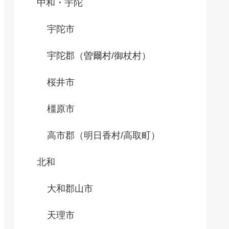
中和・宇陀
宇陀市
宇陀郡（曽爾村/御杖村）
桜井市
橿原市
高市郡（明日香村/高取町）
北和
大和郡山市
天理市