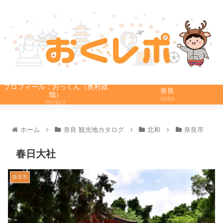
プロフィール：おっくん（奥村政
奈良
哉）
NARA
PROFILE
ホーム
奈良 観光地カタログ
北和
奈良市
春日大社
奈良市