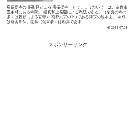
唐招提寺の概要/見どころ 唐招提寺（とうしょうだいじ）は、奈良市
五条町にある寺院。 鑑真和上発願による私院である。（奈良の寺の
多くは勅願による官寺） 南都六宗の1つである律宗の総本山。 本尊
は廬舎那仏、開基（創立者）は鑑真である...
2018.07.03
スポンサーリンク