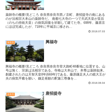
薬師寺の概要/見どころ 奈良県奈良市西ノ京町、唐招提寺の南にある
のが法相宗大本山の薬師寺だ。 南都七大寺の一つで天武天皇が皇后
（のちの持統天皇）の病気回復を祈願して建てた寺。698年、藤原京
にほぼ完成したが、718年に平城京に移され...
2018.07.03
興福寺
奈良市
興福寺の概要/見どころ 奈良県奈良市登大路町48番地に位置する。山
号は無く、宗派は法相宗である。寺格は大本山で、本尊は薬師如来。
創建されたのは天智天皇8年(669年)である。藤原鎌足夫人の鏡大王が
夫の病気平癒を願い、鎌足発願の釈迦三尊像を...
2018.08.04
唐招提寺
奈良市