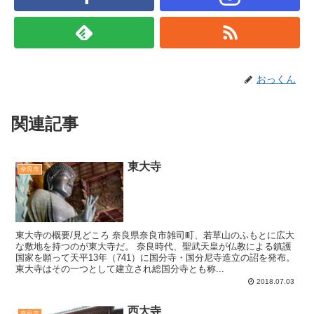
おっくん
関連記事
東大寺
奈良市
東大寺の概要/見どころ 奈良県奈良市雑司町、若草山のふもとに広大
な敷地を持つのが東大寺だ。 奈良時代、聖武天皇が仏教による鎮護
国家を願って天平13年（741）に国分寺・国分尼寺造立の詔を発布。
東大寺はその一つとして建立され総国分寺とも称...
2018.07.03
西大寺
奈良市