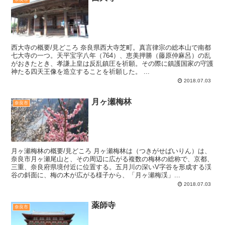
西大寺の概要/見どころ 奈良県西大寺芝町。真言律宗の総本山で南都
七大寺の一つ。天平宝字八年（764）、恵美押勝（藤原仲麻呂）の乱
がおきたとき、孝謙上皇は反乱鎮圧を祈願。その際に鎮護国家の守護
神たる四天王像を造立することを祈願した。 ...
2018.07.03
月ヶ瀬梅林
奈良市
月ヶ瀬梅林の概要/見どころ 月ヶ瀬梅林は（つきがせばいりん）は、
奈良市月ヶ瀬尾山と、その周辺に広がる複数の梅林の総称で、京都、
三重、奈良府県境付近に位置する。五月川の深いV字谷を形成する渓
谷の斜面に、梅の木が広がる様子から、「月ヶ瀬梅渓」...
2018.07.03
薬師寺
奈良市