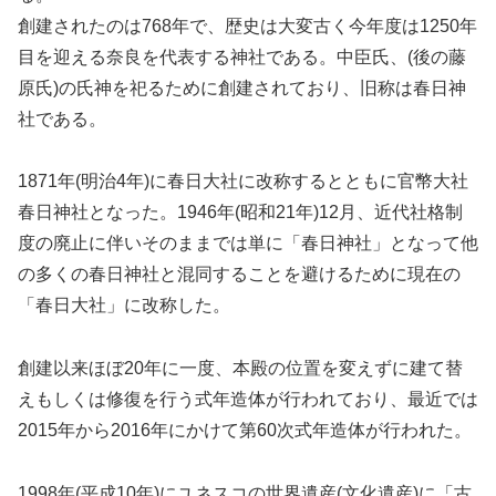
創建されたのは768年で、歴史は大変古く今年度は1250年
目を迎える奈良を代表する神社である。中臣氏、(後の藤
原氏)の氏神を祀るために創建されており、旧称は春日神
社である。
1871年(明治4年)に春日大社に改称するとともに官幣大社
春日神社となった。1946年(昭和21年)12月、近代社格制
度の廃止に伴いそのままでは単に「春日神社」となって他
の多くの春日神社と混同することを避けるために現在の
「春日大社」に改称した。
創建以来ほぼ20年に一度、本殿の位置を変えずに建て替
えもしくは修復を行う式年造体が行われており、最近では
2015年から2016年にかけて第60次式年造体が行われた。
1998年(平成10年)にユネスコの世界遺産(文化遺産)に「古